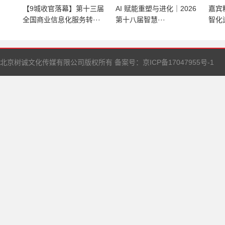
【9城收官落幕】第十三届
AI 赋能重塑与进化｜2026
嘉宾
全国商业信息化服务转···
第十八届智慧···
智化
北京树诚文化传媒有限公司版权所有 备案号：
京ICP备17047955号-1