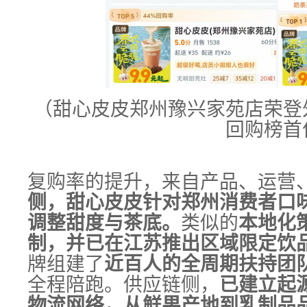
（甜心皮皮郑州豫兴家苑店荣登
回购榜首
复购率的提升，来自产品、运营
侧，甜心皮皮针对郑州消费者口
调整甜度与茶底。
类似的
本地化
制，并已在江苏推出区域限定饮
牌组建了
近百人的全周期扶持团
全程陪跑。供应链侧，
已建立起
物流网络，从鲜果产地到乳制品