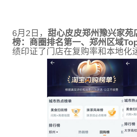
6
月
2
日，
甜心皮皮郑州豫兴家苑
榜：商圈排名第一、郑州区域
To
绩印证了门店在复购率和本地化